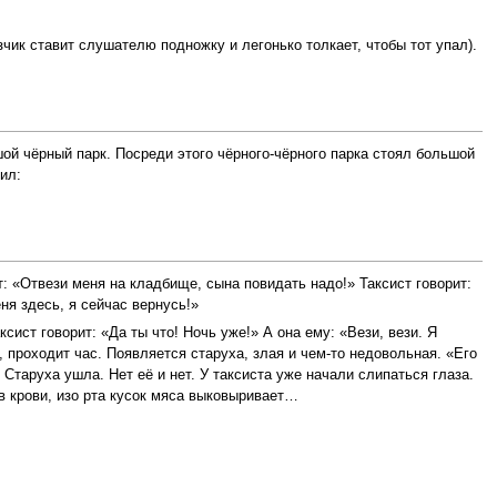
ик ставит слушателю подножку и легонько толкает, чтобы тот упал).
ой чёрный парк. Посреди этого чёрного-чёрного парка стоял большой
ил:
т: «Отвези меня на кладбище, сына повидать надо!» Таксист говорит:
ня здесь, я сейчас вернусь!»
ксист говорит: «Да ты что! Ночь уже!» А она ему: «Вези, вези. Я
проходит час. Появляется старуха, злая и чем-то недовольная. «Его
. Старуха ушла. Нет её и нет. У таксиста уже начали слипаться глаза.
 в крови, изо рта кусок мяса выковыривает…