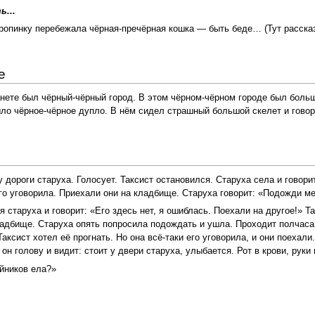
...
опинку перебежала чёрная-пречёрная кошка — быть беде… (Тут рассказч
е
нете был чёрный-чёрный город. В этом чёрном-чёрном городе был больш
ло чёрное-чёрное дупло. В нём сидел страшный большой скелет и говор
у дороги старуха. Голосует. Таксист остановился. Старуха села и говори
его уговорила. Приехали они на кладбище. Старуха говорит: «Подожди ме
 старуха и говорит: «Его здесь нет, я ошиблась. Поехали на другое!» Та
адбище. Старуха опять попросила подождать и ушла. Проходит полчаса, 
Таксист хотел её прогнать. Но она всё-таки его уговорила, и они поехали
н голову и видит: стоит у двери старуха, улыбается. Рот в крови, руки
йников ела?»