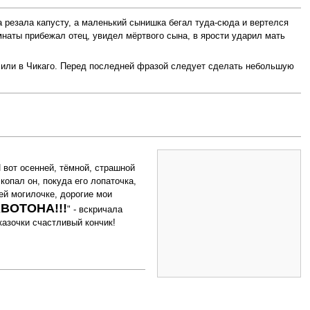
а резала капусту, а маленький сынишка бегал туда-сюда и вертелся
мнаты прибежал отец, увидел мёртвого сына, в ярости ударил мать
е или в Чикаго. Перед последней фразой следует сделать небольшую
 вот осенней, тёмной, страшной
 копал он, покуда его лопаточка,
ей могилочке, дорогие мои
ВОТОНА!!!
" - вскричала
казочки счастливый кончик!