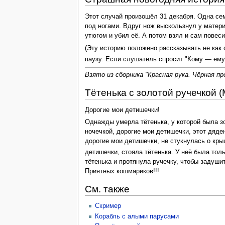
Этот случай произошёл 31 декабря. Одна сем
под ногами. Вдруг нож выскользнул у матери
утюгом и убил её. А потом взял и сам повеси
(Эту историю положено рассказывать не как
паузу. Если слушатель спросит "Кому — ему
Взято из сборника "Красная рука. Чёрная п
Тётенька с золотой ручечкой (
Дорогие мои детишечки!
Однажды умерла тётенька, у которой была зо
ночечкой, дорогие мои детишечки, этот дядень
дорогие мои детишечки, не стукнулась о крыш
детишечки, стояла тётенька. У неё была тольк
тётенька и протянула ручечку, чтобы задушит
Приятных кошмариков!!!
См. также
Скример
Корабль с алыми парусами