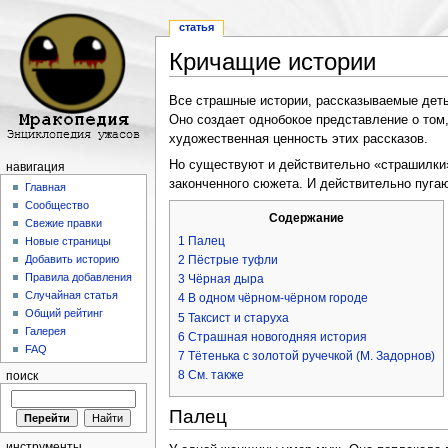
статья
Кричащие истории
Перейти к:
навигация
,
поиск
Все страшные истории, рассказываемые детьм
Оно создает однобокое представление о том,
художественная ценность этих рассказов.
Но существуют и действительно «страшилки»
навигация
законченного сюжета. И действительно пуга
Главная
Сообщество
Содержание
Свежие правки
1
Палец
Новые страницы
2
Пёстрые туфли
Добавить историю
Правила добавления
3
Чёрная дыра
Случайная статья
4
В одном чёрном-чёрном городе
Общий рейтинг
5
Таксист и старуха
Галерея
6
Страшная новогодняя история
FAQ
7
Тётенька с золотой ручечкой (М. Задорнов)
8
См. также
поиск
Палец
инструменты