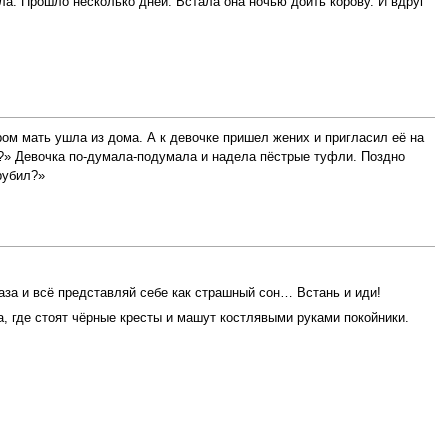
ла. Прошло несколько дней. Встала она ночью доить корову. И вдруг
ром мать ушла из дома. А к девочке пришел жених и пригласил её на
ят?» Девочка по-думала-подумала и надела пёстрые туфли. Поздно
рубил?»
аза и всё представляй себе как страшный сон… Встань и иди!
, где стоят чёрные кресты и машут костлявыми руками покойники.