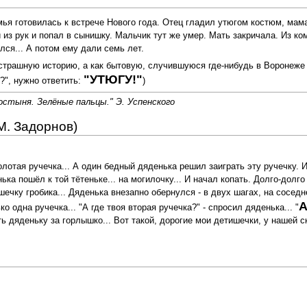
ья готовилась к встрече Нового года. Отец гладил утюгом костюм, мам
 из рук и попал в сынишку. Мальчик тут же умер. Мать закричала. Из ко
лся... А потом ему дали семь лет.
 страшную историю, а как бытовую, случившуюся где-нибудь в Воронеж
"УТЮГУ!"
?", нужно ответить:
)
ростыня. Зелёные пальцы." Э. Успенского
М. Задорнов)
лотая ручечка... А один бедный дяденька решил заиграть эту ручечку. И
ка пошёл к той тётеньке... на могилочку... И начал копать. Долго-долго
ечку гробика... Дяденька внезапно обернулся - в двух шагах, на соседн
А
о одна ручечка... "А где твоя вторая ручечка?" - спросил дяденька... "
ь дяденьку за горлышко... Вот такой, дорогие мои детишечки, у нашей с