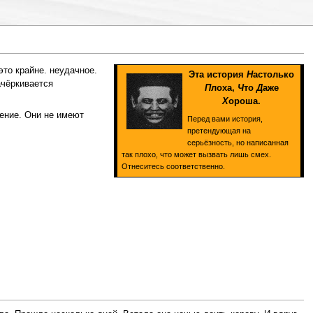
то крайне. неудачное.
Эта история
Н
астолько
ачёркивается
П
лоха,
Ч
то
Д
аже
Х
ороша.
ение. Они не имеют
Перед вами история,
претендующая на
серьёзность, но написанная
так плохо, что может вызвать лишь смех.
Отнеситесь соответственно.