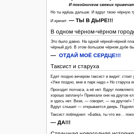
И покойничков свежих привечать
Но ты идёшь дальше. И вдруг твою чёрную тр
— ТЫ В ДЫРЕ!!!
И кричит:
В одном чёрном-чёрном город
Это было давно. На одной чёрной-чёрной пла
чёрный дуб. В этом большом чёрном дубе бы
—
ОТДАЙ МОЁ СЕРДЦЕ!!!
Таксист и старуха
Едет поздно вечером таксист и видит: стоит 
«Уже поздно, мне в парк надо.» Но старуха 
Проходит полчаса, а её нет. Вдруг появляется
хорошо заплачу!» Приехали они на другое кл
и здесь нет. Вези, — говорит, — на другое!» 
Вдруг слышит — открывается дверь. Поднял о
Таксист побледнел: «Бабка, ты что же… поко
— ДА!!!
Страшная новогодняя история