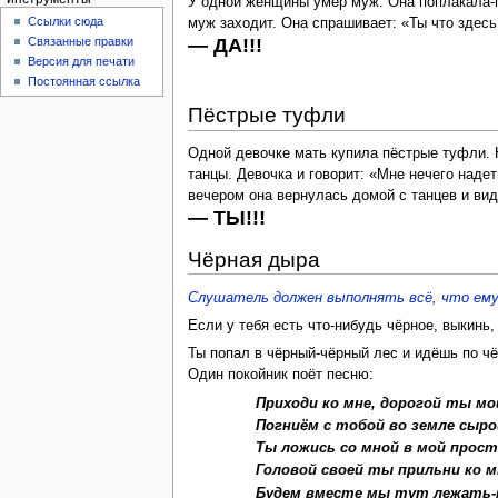
У одной женщины умер муж. Она поплакала-по
Ссылки сюда
муж заходит. Она спрашивает: «Ты что здесь
— ДА!!!
Связанные правки
Версия для печати
Постоянная ссылка
Пёстрые туфли
Одной девочке мать купила пёстрые туфли. Н
танцы. Девочка и говорит: «Мне нечего наде
вечером она вернулась домой с танцев и види
— ТЫ!!!
Чёрная дыра
Слушатель должен выполнять всё, что ему
Если у тебя есть что-нибудь чёрное, выкин
Ты попал в чёрный-чёрный лес и идёшь по чё
Один покойник поёт песню:
Приходи ко мне, дорогой ты мо
Погниём с тобой во земле сыро
Ты ложись со мной в мой прост
Головой своей ты прильни ко м
Будем вместе мы тут лежать