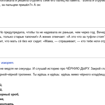
плакала и решила отрубить себе его палец на память.* Взяла и отруби
, за пальцем пришёл?» А он:
о предупредила, чтобы та не надевала их раньше, чем через год. Вече
ть, только старые тапочки!» А жених отвечает: «А это что за туфли сто
т, что мать сё без ног сидит. «Мама, — спрашивает, — кто тебе ноги от
 говорят
.
ь, не медля ни секунды. И слушай историю про ЧЁРНУЮ ДЫРУ. Закрой гл
рной-чёрной тропинке. Ты идёшь и идёшь: идёшь мимо чёрного кладбища
й,
й,
орный гроб,
не,
-молчать