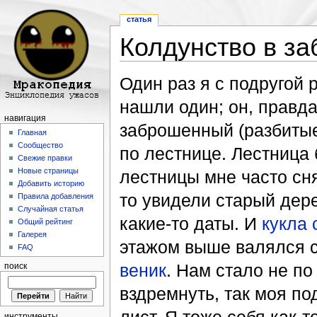
статья
Колдунство в з
Перейти к:
навигация
,
поиск
Один раз я с подругой
нашли один; он, правда
навигация
заброшенный (разбитые 
Главная
Сообщество
по лестнице. Лестница 
Свежие правки
Новые страницы
лестницы мне часто сня
Добавить историю
то увидели старый дер
Правила добавления
Случайная статья
какие-то даты. И
кукла 
Общий рейтинг
Галерея
этажом выше валялся 
FAQ
веник
. Нам стало не по
поиск
вздремнуть, так моя по
инструменты