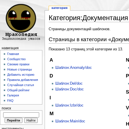
категория
Категория:Документаци
Перейти к:
навигация
,
поиск
Страницы документаций шаблонов.
Страницы в категории «Докум
навигация
Показано 13 страниц этой категории из 13.
Главная
A
Сообщество
Свежие правки
Шаблон:Anomaly/doc
Новые страницы
Добавить историю
D
P
Правила добавления
Шаблон:Del/doc
Случайная статья
Шаблон:Doc/doc
Общий рейтинг
S
Галерея
I
FAQ
Шаблон:Izbr/doc
V
поиск
M
Шаблон:Main/doc
инструменты