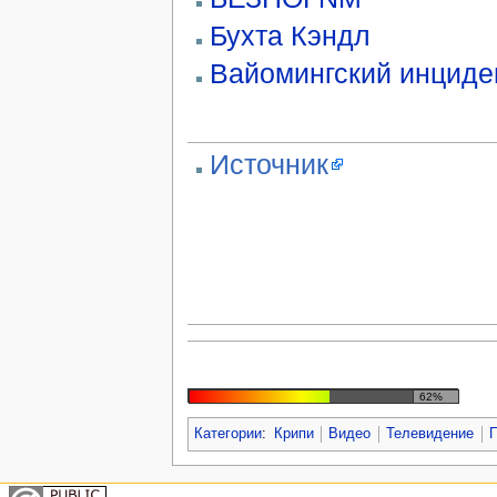
Бухта Кэндл
Вайомингский инциде
Источник
62%
Категории
:
Крипи
Видео
Телевидение
П