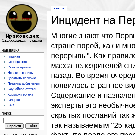
статья
Инцидент на Пе
Перейти к:
навигация
,
поиск
Многие знают что Перв
стране порой, как и мн
навигация
перерывы". Как правил
Главная
Сообщество
масса телезрителей спи
Свежие правки
Новые страницы
назад. Во время очеред
Добавить историю
появилось странное ви
Правила добавления
Случайная статья
Содержание и назначен
Хоррор-игротека
Галерея
эксперты это необычн
FAQ
скрытых посланий так 
поиск
так называемым "25 кад
страницы рейтингов