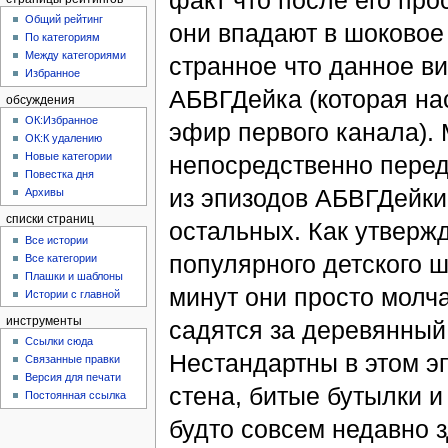
факт что после его про
Общий рейтинг
они впадают в шоковое
По категориям
Между категориями
странное что данное в
Избранное
АБВГДейка (которая на
обсуждения
ОК:Избранное
эфир первого канала). 
ОК:К удалению
Новые категории
непосредственно перед
Повестка дня
из эпизодов АБВГДейки 
Архивы
списки страниц
остальных. Как утвержд
Все истории
популярного детского 
Все категории
Плашки и шаблоны
минут они просто молча
Истории с главной
инструменты
садятся за деревянный 
Ссылки сюда
Нестандартны в этом э
Связанные правки
Версия для печати
стена, битые бутылки и
Постоянная ссылка
будто совсем недавно з