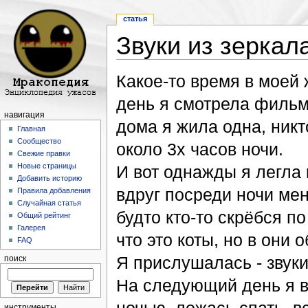
статья
Звуки из зеркал
Перейти к:
навигация
,
поиск
Какое-то время в моей 
день я смотрела фильм
навигация
дома я жила одна, никто
Главная
Сообщество
около 3х часов ночи.
Свежие правки
Новые страницы
И вот однажды я легла 
Добавить историю
вдруг посреди ночи мен
Правила добавления
Случайная статья
будто кто-то скрёбся п
Общий рейтинг
Галерея
что это коты, но в они 
FAQ
Я прислушалась - звуки
поиск
На следующий день я в
инструменты