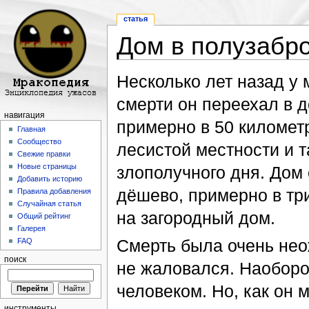
статья
Дом в полузабр
Перейти к:
навигация
,
поиск
Несколько лет назад у 
смерти он переехал в 
навигация
примерно в 50 километр
Главная
Сообщество
лесистой местности и т
Свежие правки
Новые страницы
злополучного дня. Дом
Добавить историю
дёшево, примерно в тр
Правила добавления
Случайная статья
на загородный дом.
Общий рейтинг
Галерея
Смерть была очень нео
FAQ
поиск
не жаловался. Наоборо
человеком. Но, как он 
инструменты