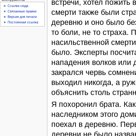
встречи, хотел пожить 
Ссылки сюда
смерти также были стра
Связанные правки
Версия для печати
деревню и оно было без
Постоянная ссылка
то боли, не то страха. 
насильственной смерти
было. Эксперты посчита
нападения волков или д
закрался червь сомнени
выходил никогда, а руж
объяснить столь странн
Я похоронил брата. Как
наследником этого доми
поехал в деревню. Перво
деревни не было назва