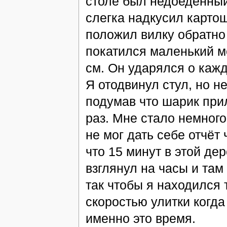
столе был недоеденный
слегка надкусил картош
положил вилку обратно 
покатился маленький м
см. Он ударялся о кажд
Я отодвинул стул, но н
подумав что шарик прил
раз. Мне стало немного
не мог дать себе отчёт
что 15 минут в этой де
взглянул на часы и там
так чтобы я находился т
скоростью улитки когд
именно это время.