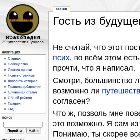
статья
Гость из будуще
Перейти к:
навигация
,
поиск
Не считай, что этот пос
навигация
псих
, во всём этом ест
Главная
Сообщество
прочти, что я написал.
Свежие правки
Новые страницы
Смотри, большинство л
Добавить историю
Правила добавления
возможно ли
путешеств
Случайная статья
Общий рейтинг
согласен?
Галерея
FAQ
Что ж, позволь мне пов
поиск
это возможно. Я сам из
Понимаю, ты скорее вс
инструменты