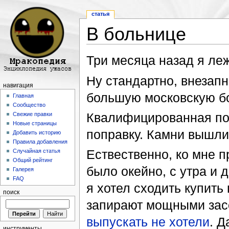
статья
В больнице
Перейти к:
навигация
,
поиск
Три месяца назад я ле
Ну стандартно, внезапн
навигация
большую московскую б
Главная
Сообщество
Квалифицированная пом
Свежие правки
Новые страницы
поправку. Камни вышли
Добавить историю
Правила добавления
Ествественно, ко мне 
Случайная статья
Общий рейтинг
было окейно, с утра и 
Галерея
FAQ
я хотел сходить купить 
поиск
запирают мощными засо
выпускать не хотели
. Д
инструменты