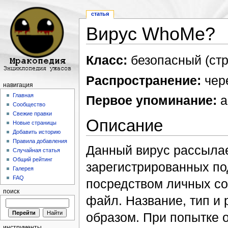
статья
Вирус WhoMe?
Перейти к:
навигация
,
поиск
Класс:
безопасный (стр
Распространение:
чере
навигация
Главная
Первое упоминание:
а
Сообщество
Свежие правки
Описание
Новые страницы
Добавить историю
Правила добавления
Данный вирус рассылае
Случайная статья
Общий рейтинг
зарегистрированных п
Галерея
FAQ
посредством личных с
поиск
файл. Название, тип и
образом. При попытке 
инструменты