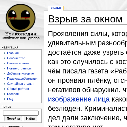
статья
Взрыв за окном
Перейти к:
навигация
,
поиск
Проявления силы, кото
удивительным разнооб
навигация
достаётся даже узреть 
Главная
Сообщество
как это случилось с к
Свежие правки
Новые страницы
чём писала газета «Раб
Добавить историю
он проявил плёнку, отс
Правила добавления
Случайная статья
негативов обнаружил, 
Общий рейтинг
Галерея
изображение лица
како
FAQ
безлюден. Криминалист
поиск
дел дали заключение, ч
инструменты