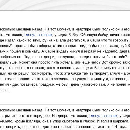
сколько месяцев назад. На тот момент, в квартире были только он и его
рь. Естессно,
глянул в глазок
, увидел бабку. Обычную бабку, ничего осо
е издал какой то звук, ручка начала дергаться, а бабка что то говорить, 
ешь!", прогнал бы в общем, а тип говорит - видел бы ты ее глаза, хуй бы
аку и пошел в комнату. А бабке видать нихуя и ниразу не надоело, дерг
ообразил он. Подошел к двери, послушал, соседи открыли, "чего тебе? -
одальше, может она просто пить хотела, или еще чего? Вот срочно захот
кую-то песню, я не знаю, как это назвать, да еще добавились какие то т
ему, но он решил посмотреть, что ж эта бабка там вытворяет, гляул - а 
,.. охуев полностью от такого зрелища, он ушел в комнату и, естессно, 
ил - дак позавчера праздник же был, день (какого-то там, я не понял ког
верь..
сколько месяцев назад. На тот момент, в квартире были только он и его
а, рычит чего-то в коридоре. На дверь. Естессно,
глянул в глазок
, увид
небыло, кроме взгляда, она в упор смотрела в глазок. И толи я шаркнул
 то говорить, невнятное, даже не говорить а напевать, тихо так." Я тогда