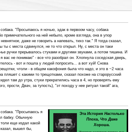
 собака. "Просыпаюсь я ночью, эдак в первоом часу, собака
бо примечательного на ней небыло, кроме взгляда, она в упор
невнятное, даже не говорить а напевать, тихо так." Я тогда сказал,
 ты с места сдвинулся, не то что открыл. Ну, с места он таки
анье ручки прерывалось стуками и другими звуками, а потом тишина. И
 я вас не понимаю" - все что разобрал он. Хлопнула соседская дверь,
елось - вот и пошла у людей попросить... а вот хуй! Снова
рещотки, чтоли - в общем какофония была что надо, и это в ~2 часа
она пляшет с какими то трещотками, сказал похоже на старорусский
сидел там до утра, стуки прекратились часа в 4, но проверять ему
о, прости, Двач, за тупость), "эт походу у нее ритуал такой" ага,
 собака. "Просыпаюсь я
Эта История
Н
астолько
ел бабку. Обычную
П
лоха,
Ч
то
Д
аже
, толи еще издал какой
Х
ороша.
 сказал, вышел бы,