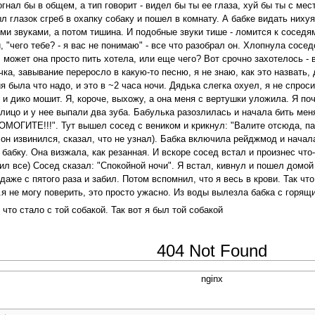
гнал бы в общем, а тип говорит - видел бы ты ее глаза, хуй бы ты с мес
ыл глазок сгреб в охапку собаку и пошел в комнату. А бабке видать нихуя
ми звуками, а потом тишина. И подобные звуки тише - ломится к соседям
"чего тебе? - я вас не понимаю" - все что разобрал он. Хлопнула сосед
 может она просто пить хотела, или еще чего? Вот срочно захотелось - 
учка, завывание переросло в какую-то песню, я не знаю, как это назвать
я была что надо, и это в ~2 часа ночи. Дядька слегка охуел, я не спрос
 и дико мошит. Я, короче, выхожу, а она меня с вертушки уложила. Я по
 лицо и у нее выпали два зуба. Бабулька разозлилась и начала бить мен
ПОМОГИТЕ!!!". Тут вышел сосед с веником и крикнул: "Валите отсюда, па
он извинился, сказал, что не узнал). Бабка включила рейджмод и начала
бабку. Она визжала, как резанная. И вскоре сосед встал и произнес что
нил все) Сосед сказал: "Спокойной ночи". Я встал, кивнул и пошел домо
г даже с пятого раза и забил. Потом вспомнил, что я весь в крови. Так ч
.я не могу поверить, это просто ужасно. Из воды вылезла бабка с горящи
что стало с той собакой. Так вот я был той собакой
404 Not Found
nginx