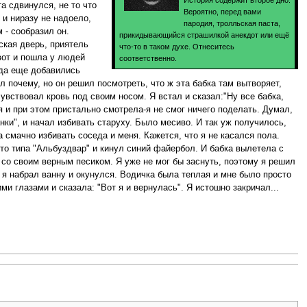
История содержит второе дно.
та сдвинулся, не то что
Вероятно, перед вами
 и ниразу не надоело,
пародия, тролльская паста,
 - сообразил он.
прикидывающийся страшилкой анекдот или ещё
ская дверь, приятель
что-то в таком духе. Отнеситесь
вот и пошла у людей
соответственно.
, да еще добавились
ил почему, но он решил посмотреть, что ж эта бабка там вытворяет,
чувствовал кровь под своим носом. Я встал и сказал:"Ну все бабка,
я и при этом пристально смотрела-я не смог ничего поделать. Думал,
нки", и начал избивать старуху. Было месиво. И так уж получилось,
 смачно избивать соседа и меня. Кажется, что я не касался пола.
-то типа "Альбуздвар" и кинул синий файербол. И бабка вылетела с
й со своим верным песиком. Я уже не мог бы заснуть, поэтому я решил
то я набрал ванну и окунулся. Водичка была теплая и мне было просто
ми глазами и сказала: "Вот я и вернулась". Я истошно закричал...