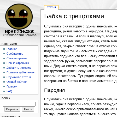
статья
Бабка с трещотками
Перейти к:
навигация
,
поиск
Случилась сия история с одним знакомым, не
разбудила, рычит чего-то в коридоре. На две
смотрела в глазок. И толи я шаркнул, толи ещ
вышел бы, сказал "пиздуй отсюда, спать меша
навигация
сдвинулся, закрыл глазок сгреб в охапку соб
Главная
подобные звуки тише - ломится к соседям - с
Сообщество
приятель подумал что все, бабку отправили п
Свежие правки
задергалась ручка, завывание переросло в ка
Новые страницы
ночи. Дядька слегка охуел, я не спросил поч
Добавить историю
инструмент, в душе неебу как оно называется
Правила добавления
совсем не хотелось. Тут рядом сидевший замет
Случайная статья
забираться на 5 этаж и пол ночи ломится в д
Общий рейтинг
Галерея
Пародия
FAQ
поиск
Случилась сия история с одним знакомым, не
ночью, эдак в первоом часу, собака разбудил
бабку, ничего особо примечательного на ней 
то звук, ручка начала дергаться, а бабка что
инструменты