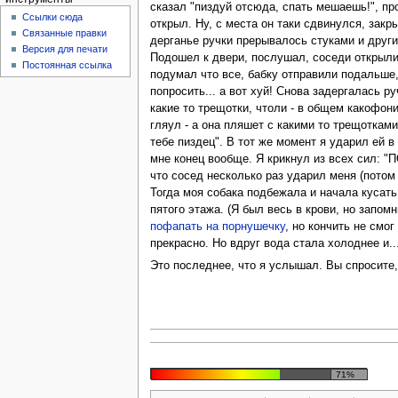
сказал "пиздуй отсюда, спать мешаешь!", про
Ссылки сюда
открыл. Ну, с места он таки сдвинулся, закр
Связанные правки
дерганье ручки прерывалось стуками и други
Версия для печати
Подошел к двери, послушал, соседи открыли, 
Постоянная ссылка
подумал что все, бабку отправили подальше,
попросить... а вот хуй! Снова задергалась р
какие то трещотки, чтоли - в общем какофони
гляул - а она пляшет с какими то трещотками
тебе пиздец". В тот же момент я ударил ей в
мне конец вообще. Я крикнул из всех сил: "
что сосед несколько раз ударил меня (потом 
Тогда моя собака подбежала и начала кусать 
пятого этажа. (Я был весь в крови, но запом
пофапать на порнушечку
, но кончить не смо
прекрасно. Но вдруг вода стала холоднее и..
Это последнее, что я услышал. Вы спросите, 
71%