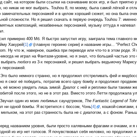
 сайт, на котором были ссылки на скачивание всех игр, и был приятно у
, но никак не мог выбрать. Touhou 8, по моему, была самой лёгкой и от
го замечательных персонажей и в целом хороший сюжет, но она была оче
ной сложности. Но я решил скачать в первую очередь Touhou 7: именно 
мятных композиций, незабвенных персонажей, музыку оттуда я напевал п
ал.
сил примерно 400 Мб. Я быстро запустил игру, заиграла тема главного ме
ейму Хакурей
[1]
(главную героиню серии) и название игры... "Perfect Ch
loom. Ну что ж, наверное, ошибка при переводе или что-то в этом роде. 
никогда не играл на Фантазм-уровне, но я знал, что большей частью это
г выбрать любого из 3-х персонажей, и решил выбрать ведьмочку Марис
х персонажей.
 Это было немного странно, но я продолжил отстреливать фей и мидбос
но я смог её победить, потратив всего одну бомбу и продолжил продвиже
, её можно увидеть лишь зимой. Диалог с ней и реплики были такими же,
битой после этого, но не в этот раз. Вместо этого Летти продолжала ул
. Звучал один из моих любимых саундтреков,
The Fantastic Legend of Toh
тил ни одной бомбы. Я встретился с боссом, Чэнь
[4]
, кошкой-сикигами,
о мельком, на этот раз странность была не с диалогом, а с фоном. Рань
еред названием уровня, были просто халявными фрагами и очками, и я 
 одной из игр нет голосов. Я почувствовал себя неловко, но продолжил 