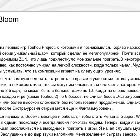
 Bloom
 из первых игр Touhou Project, с которыми я познакомился. Коряво нари
 серии уникальный шарм, который сделал её мегапопулярной. Почти вс
донимом ZUN, что лишь подхлестнуло моё желание поиграть.В некотор
омню, как постоянно умирал на лёгкой сложности, когда только начал. Ч
бы услышать, что за композиции играют на следующих уровнях.
сё, что вам нужно делать - стрелять по врагам и уклоняться от испуска
с ним, в похожем стиле. Боссы могут использовать спеллкарты, которые
о 2-6 карт, но может быть и больше, даже по 10. Когда ты справляешьс
каждой игре (кроме Touhou 2) по 6 боссов, не считая босса Экстра-уров
ой или более высокой сложности без использования продолжений. Однак
й после Экстра-уровня открывается ещё и Фантазм-уровень.
ся на школе. Восемь месяцев я работал, чтобы стать Personal Support W
людьми, поскольку я всегда любил помогать людям. Теперь, когда я за
шил расслабиться на выходных и поиграть в игры. Я начал слушать муз
 Заслушанные до дыр звуки наполнили меня желанием сыграть заново.