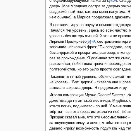
специализирующуюся на магии
кукол
. Она д
дверь. Моя младшая сестра за дверью закрич
раздражённый тем, как она меня напугала. Я
чем обычно), а Мариса продолжала дразнить 
Я поставил игру на паузу и немного отдохну
Начался 4-й уровень, здесь во всех частях 
уровень без потерь жизней. Хотя я не сража
Лирикой Призмривер
[6]
, сёстрами-полтерг
запомнил несколько фраз: "Ты опоздала, вед
была дерзкой и прекратила разговор, в конц
раз за прохождение. Я услышал тот же смех, 
разозлился, побил всех троих и проследовал 
полтергейстов, но это было просто совпаден
Наконец-то пятый уровень, обычно самый тяж
на кровать. "Вот, держи" - сказала она и пов
вышла и закрыла дверь. Я продолжил игру.
Играла композиция
Mystic Oriental Dream ~ A
долетела до гигантской лестницы. Мидбосс о
кто-то погиб, поднимаясь по ней. У меня поя
мёртва - вся эта кровь истекала из неё. Её 
Призрак сказал мне, что это бессмысленно - 
затянувшуюся зиму, и хочет, чтобы наконец 
давало игроку возможность подумать над тем