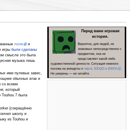
Перед вами игровая
история.
Вероятно, для людей, не
сованные
лоли
и
знакомых непосредственно с
е игры
были сделаны
предметом, она не
ом смысле это была
представляет какой-либо
удесная музыка лишь
художественной ценности. Ситуация немного
похожа на анекдоты о
чёрте, IDDQD и IDKFA
.
емых ими пулевых завес,
Не уверены — не читайте.
 мощнее обычных атак и
я со всеми
ня, который
о Touhou 7 была
orker (сокращённо
кончил школу и
ыку из Touhou и