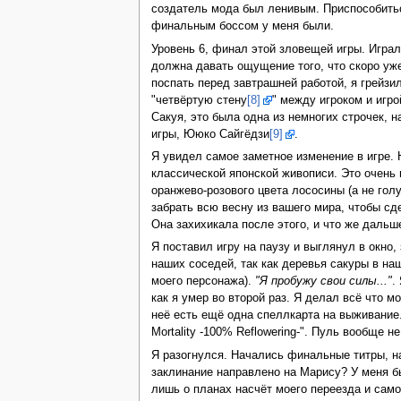
создатель мода был ленивым. Приспособиться
финальным боссом у меня были.
Уровень 6, финал этой зловещей игры. Игра
должна давать ощущение того, что скоро уже
поспать перед завтрашней работой, я грейзи
"четвёртую стену
[8]
" между игроком и игро
Сакуя, это была одна из немногих строчек,
игры, Ююко Сайгёдзи
[9]
.
Я увидел самое заметное изменение в игре.
классической японской живописи. Это очень 
оранжево-розового цвета лососины (а не голу
забрать всю весну из вашего мира, чтобы сде
Она захихикала после этого, и что же дальш
Я поставил игру на паузу и выглянул в окно
наших соседей, так как деревья сакуры в наш
моего персонажа).
"Я пробужу свои силы..."
.
как я умер во второй раз. Я делал всё что мо
неё есть ещё одна спеллкарта на выживание. 
Mortality -100% Reflowering-". Пуль вообще н
Я разогнулся. Начались финальные титры, 
заклинание направлено на Марису? У меня бы
лишь о планах насчёт моего переезда и само