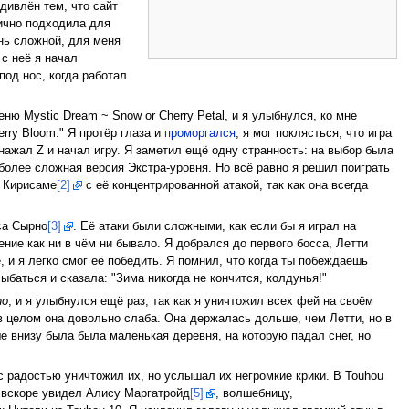
дивлён тем, что сайт
лично подходила для
нь сложной, для меня
с неё я начал
од нос, когда работал
ню Mystic Dream ~ Snow or Cherry Petal, и я улыбнулся, ко мне
erry Bloom." Я протёр глаза и
проморгался
, я мог поклясться, что игра
Я нажал Z и начал игру. Я заметил ещё одну странность: на выбор была
 более сложная версия Экстра-уровня. Но всё равно я решил поиграть
у Кирисаме
[2]
с её концентрированной атакой, так как она всегда
са Сырно
[3]
. Её атаки были сложными, как если бы я играл на
ние как ни в чём ни бывало. Я добрался до первого босса, Летти
 и я легко смог её победить. Я помнил, что когда ты побеждаешь
ыбаться и сказала: "Зима никогда не кончится, колдунья!"
no
, и я улыбнулся ещё раз, так как я уничтожил всех фей на своём
 в целом она довольно слаба. Она держалась дольше, чем Летти, но в
ше внизу была была маленькая деревня, на которую падал снег, но
с радостью уничтожил их, но услышал их негромкие крики. В Touhou
и вскоре увидел Алису Маргатройд
[5]
, волшебницу,