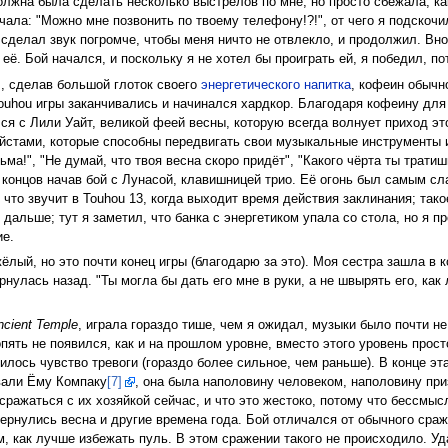
олжна была сделать несколько выстрелов по мне, но просто сбежала, ка
ала: "Можно мне позвонить по твоему телефону!?!", от чего я подскочи
 сделал звук погромче, чтобы меня ничто не отвлекло, и продолжил. Вн
её. Бой начался, и поскольку я не хотел бы проиграть ей, я победил, п
л, сделав большой глоток своего
энергетического напитка
, кофеин обычн
Touhou игры заканчивались и начинался хардкор. Благодаря кофеину для
лся с Лили Уайт, великой феей весны, которую всегда волнует приход эт
ейстами, которые способны передвигать свои музыкальные инструменты и 
ьма!", "Не думай, что твоя весна скоро придёт", "Какого чёрта ты трат
е концов начав бой с Лунасой, клавишницей трио. Её огонь был самым сл
что звучит в Touhou 13, когда выходит время действия заклинания; такое
дальше; тут я заметил, что банка с энергетиком упала со стола, но я пр
ие.
ёлый, но это почти конец игры (благодарю за это). Моя сестра зашла в 
ернулась назад. "Ты могла бы дать его мне в руки, а не швырять его, как 
ncient Temple
, играла гораздо тише, чем я ожидал, музыки было почти н
пять не появился, как и на прошлом уровне, вместо этого уровень прос
вилось чувство тревоги (гораздо более сильное, чем раньше). В конце э
звали Ёму Компаку
[7]
, она была наполовину человеком, наполовину при
сражаться с их хозяйкой сейчас, и что это жестоко, потому что бессмыс
вернулись весна и другие времена года. Бой отличался от обычного сра
, как лучше избежать пуль. В этом сражении такого не происходило. Уд