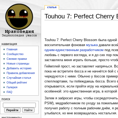
статья
Touhou 7: Perfect Cherry
Перейти к:
навигация
,
поиск
Touhou 7: Perfect Cherry Blossom была одной
навигация
восхитительная фоновая
музыка
давали всей
Главная
одним-единственным разработчиком
под псев
Сообщество
любовь с первого взгляда, и я до сих пор п
Свежие правки
заставляла меня играть больше, просто что
Новые страницы
Геймплей прост, но заставляет напрячься. В
Добавить историю
пока не встретите босса и не начнётся бой 
Правила добавления
чередуются с ними. Обычно у боссов примерн
Случайная статья
спеллкартами, ты побеждаешь босса. Всего в 
Общий рейтинг
открывается, если пройти игру на нормальн
Галерея
особенной: это единственная игра, в которо
FAQ
Затем я забросил игры, чтобы сосредоточить
поиск
PSW), медработником по уходу за пожилыми 
получил работу с полным рабочим днём, я ре
улыбался, ко мне возвращалась ностальгия.
инструменты