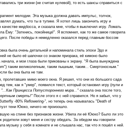
авались три жизни (не считая нулевой), то есть шансы справиться с
агмент мелодии. Эта музыка должна давать импульс, толчок,
авлял думать, что ты в тупике. Я хотел лишь закончить игру и
в качестве мидбосса, и сказала мне, чтобы я выключил игру. Ломать
а Ёму: "Заткнись, покойница!". Я вспомнил, как то же самое говорила
ущего. После победы я немедленно оказался перед главным боссом
овка была очень детальной и напоминала стиль эпохи Эдо и
 ней не было её шапочки со знаком призрака, её кимоно было
а начала, и мои глаза были прикованы к экрану. "Я была вынуждена
loom") таким великолепным, таким пышным, таким... Смертоносным."
если бы она была не там.
в, пролетавших мимо моего окна. Я решил, что они из большого сада
д тем, как я "умер", появился текст, который остановил игру (пули и
.
"...Как Принцесса Потустороннего мира..."
сказала она после того,
мертным смерть!"
После этого я с ней справился. Но я забыл, что у
terfly -80% Reflowering-", но теперь она называлась "Death of
силуэт тени Ююко, ничего не произошло.
авшую на спине без признаков жизни. Убила ли её Ююко? Было ли это
к родители зовут меня и сестру обедать. За обедом мы говорили
а музыку у себя в комнате и не слышала нас, так что я пошёл к ней.