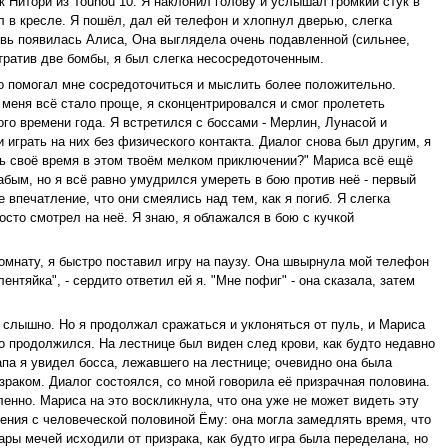
к Нитори из Touhou 10. Я наклонил голову и услышал громкий стук в
л в кресле. Я пошёл, дал ей телефон и хлопнул дверью, слегка
овь появилась Алиса, Она выглядела очень подавленной (сильнее,
отратив две бомбы, я был слегка несосредоточенным.
о помогал мне сосредоточиться и мыслить более положительно.
 меня всё стало проще, я сконцентрировался и смог пролететь
ого времени года. Я встретился с боссами - Мерлин, Лунасой и
играть на них без физического контакта. Диалог снова был другим, я
ишь своё время в этом твоём мелком приключении?" Мариса всё ещё
абым, но я всё равно умудрился умереть в бою против неё - первый
 впечатление, что они смеялись над тем, как я погиб. Я слегка
осто смотрел на неё. Я знаю, я облажался в бою с кучкой
комнату, я быстро поставил игру на паузу. Она швырнула мой телефон
лентяйка", - сердито ответил ей я. "Мне пофиг" - она сказала, затем
е слышно. Но я продолжал сражаться и уклоняться от пуль, и Мариса
то продолжился. На лестнице был виден след крови, как будто недавно
тапа я увидел босса, лежавшего на лестнице; очевидно она была
зраком. Диалог состоялся, со мной говорила её призрачная половина.
ленно. Мариса на это воскликнула, что она уже не может видеть эту
жения с человеческой половиной Ёму: она могла замедлять время, что
ары мечей исходили от призрака, как будто игра была переделана, но