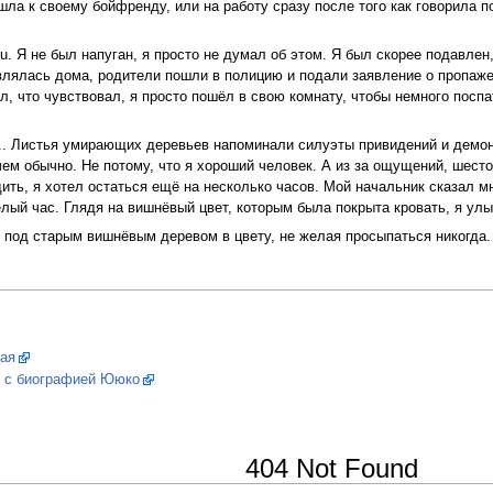
шла к своему бойфренду, или на работу сразу после того как говорила п
u. Я не был напуган, я просто не думал об этом. Я был скорее подавлен
влялась дома, родители пошли в полицию и подали заявление о пропаже 
ал, что чувствовал, я просто пошёл в свою комнату, чтобы немного посп
ом.. Листья умирающих деревьев напоминали силуэты привидений и демо
м обычно. Не потому, что я хороший человек. А из за ощущений, шесто
дить, я хотел остаться ещё на несколько часов. Мой начальник сказал м
лый час. Глядя на вишнёвый цвет, которым была покрыта кровать, я улыб
з под старым вишнёвым деревом в цвету, не желая просыпаться никогда.
ая
ь с биографией Ююко
404 Not Found