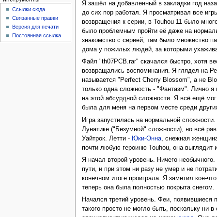
Я зашёл на добавленный в закладки год назад
Ссылки сюда
до сих пор работал. Я просматривал все игры
Связанные правки
возвращения к серии, в Touhou 11 было мно
Версия для печати
было проблемным пройти её даже на нормаль
Постоянная ссылка
знакомство с серией, там было множество па
дома у пожилых людей, за которыми ухажив
Файл "th07PCB.rar" скачался быстро, хотя ве
возвращались воспоминания. Я глядел на Р
называется "Perfect Cherry Blossom", а не B
только одна сложность - "Фантазм". Лично я 
на этой абсурдной сложности. Я всё ещё мо
была для меня на первом месте среди други
Игра запустилась на нормальной сложности.
Лунатике ("Безумной" сложности), но всё рав
Уайтрок. Летти -
Юки-Онна
, снежная женщина
почти любую героиню Touhou, она выглядит из
Я начал второй уровень. Ничего необычного
пути, и при этом ни разу не умер и не потра
конечном итоге проиграла. Я заметил кое-чт
теперь она была полностью покрыта снегом.
Начался третий уровень. Феи, появившиеся п
такого просто не могло быть, поскольку ни в