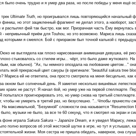
 было очень трудно и я умер два раза, но после победы у меня ещё ост
л трек
Ultimate Truth
, но проигрывался лишь повторяющийся начальный фр
 финиш, но этот зацикленный фрагмент не делал этого, а наоборот, заст
л и распылял фей так быстро, как мог. Призрачная часть Ёму вернулась 
й - непривычный приём для Touhou, но это возможно. Мариса лишь сказал
 над которыми я смеялся. Бой с призраком был точной калькой с предыд
 Ююко не выглядела как плохо нарисованная анимешная девушка, её рис
плохо стыковалось со стилем игры... чёрт, это было даже жутковато. На
бым, как обычно). "Ах, ты немного опоздала на любование цветом..." он
лать мой прекрасный цвет сакуры (в оригинале: "beautiful sakura tree b
е? Мариса ей не ответила, она просто смотрела на меня бесцельно, как 
, за окном был солнечный день. Я заметил несколько вишнёвых лепестко
их краях не растут. Я начал бой, но умер уже на первой спеллкарте. Пере
 Я попытался проигнорировать это, но умер снова на третьей спеллкарте
г, чтобы не умереть в третий раз, но безуспешно.
"...Чтобы принести с
На максимальной, "Безумной" сложности она называется "Resurrection But
е было, музыки не было, за все те 60 секунд, что я смотрел на экран и 
на фоне играла
Sakura Sakura ~ Japanize Dream
, и я увидел Марису, леж
ло полно вопросов об этой жестокой шутке в игре, но тут я услышал, ка
стоятельной жизни. Моя сестра не пришла обедать, наверное, она слушал