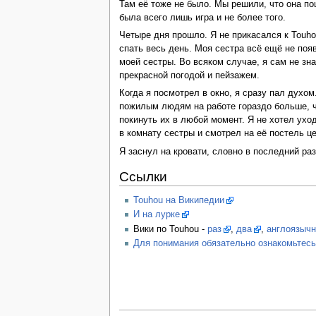
Там её тоже не было. Мы решили, что она по
была всего лишь игра и не более того.
Четыре дня прошло. Я не прикасался к Touho
спать весь день. Моя сестра всё ещё не поя
моей сестры. Во всяком случае, я сам не зн
прекрасной погодой и пейзажем.
Когда я посмотрел в окно, я сразу пал дух
пожилым людям на работе гораздо больше, че
покинуть их в любой момент. Я не хотел ухо
в комнату сестры и смотрел на её постель це
Я заснул на кровати, словно в последний ра
Ссылки
Touhou на Википедии
И на лурке
Вики по Touhou -
раз
,
два
,
англоязычн
Для понимания обязательно ознакомьтес