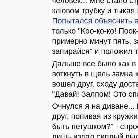
человек... Мне стало с
клювом трубку и тыкая 
Попытался объяснить 
только "Коо-ко-ко! Поок
примерно минут пять, з
запирайся" и положил тр
Дальше все было как в
воткнуть в щель замка 
вошел друг, сходу дост
"Давай! Залпом! Это сп
Очнулся я на диване...
друг, попивая из кружки
быть петушком?" - спро
лишь издал сиплый выд