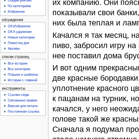
их компанию. Они поясн
Общий рейтинг
По категориям
показывали свои банки,
Избранное
обсуждения
них была теплая и лам
ОК:Избранное
ОК:К удалению
Качался я так месяц, 
Новые категории
пиво, забросил игру на 
Повестка дня
Архивы
нее поставил дома бру
списки страниц
Все истории
И вот одним прекрасны
Все категории
Плашки и шаблоны
две красные бородавки,
Истории с главной
уплотнение красного цв
инструменты
Ссылки сюда
к пацанам на турник, но
Связанные правки
Версия для печати
качался, у него неожид
Постоянная ссылка
голове такой же красны
Сначала я подумал про