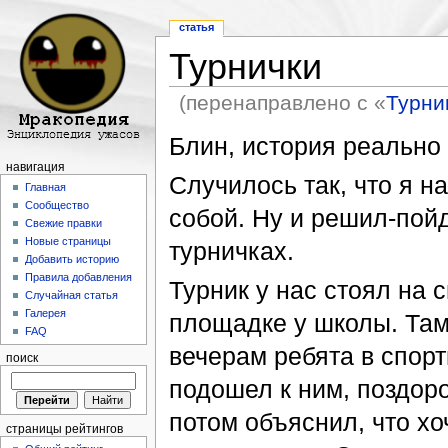
статья
Турнички
(перенаправлено с «
Турни
Перейти к:
навигация
,
поиск
Блин, история реально 
навигация
Случилось так, что я н
Главная
Сообщество
собой. Ну и решил-пой
Свежие правки
Новые страницы
турничках.
Добавить историю
Правила добавления
Турник у нас стоял на 
Случайная статья
Галерея
площадке у школы. Там
FAQ
вечерам ребята в спорт
поиск
подошел к ним, поздор
потом объяснил, что хо
страницы рейтингов