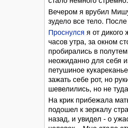
стало немного стремно
Вечером я врубил Миш
зудело все тело. После
Проснулся
я от дикого 
часов утра, за окном с
пробирались в полутемн
неожиданно для себя из
петушиное кукареканье.
зажать себе рот, но ру
шевелились, но не туда
На крик прибежала мать
подошел к зеркалу стра
назад, и увидел - о ужа