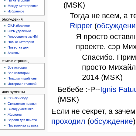
По категориям
(MSK)
Между категориями
Избранное
Тогда не всем, а те
обсуждения
Ripper
(
обсуждени
ОК:Избранное
ОК:К удалению
Я просто остав
Голосование за ИМ
Новые категории
проекте, сэр Ми
Повестка дня
Архивы
Спасибо. Прим
списки страниц
просто Михайло
Все истории
Все категории
2014 (MSK)
Плашки и шаблоны
Истории с главной
Бебебе :-Р--
Ignis Fat
инструменты
(MSK)
Ссылки сюда
Связанные правки
Если не секрет, а заче
Вклад участника
Журналы
проходил
(
обсуждение
Версия для печати
Постоянная ссылка