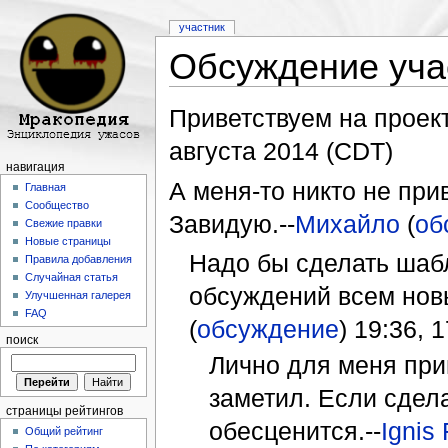
участник
Обсуждение уча
Перейти к:
навигация
,
поиск
Приветствуем на проект
августа 2014 (CDT)
навигация
А меня-то никто не при
Главная
Сообщество
Завидую.--
Михайло
(
об
Свежие правки
Новые страницы
Надо бы сделать шабл
Правила добавления
Случайная статья
обсуждений всем новы
Улучшенная галерея
FAQ
(
обсуждение
) 19:36, 
поиск
Лично для меня прив
заметил. Если сдела
страницы рейтингов
обесценится.--
Ignis
Общий рейтинг