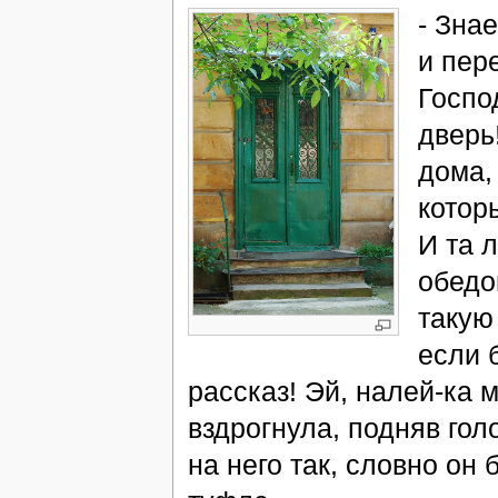
- Зна
и пер
Госпо
дверь
дома,
котор
И та 
обедо
такую
если б
рассказ! Эй, налей-ка м
вздрогнула, подняв гол
на него так, словно он