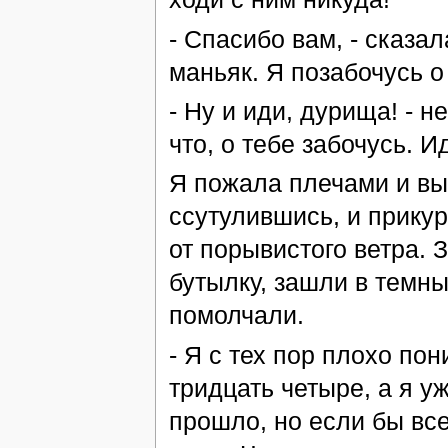
- Спасибо вам, - сказал
маньяк. Я позабочусь о
- Ну и иди, дурища! - 
что, о тебе забочусь. И
Я пожала плечами и вы
ссутулившись, и прику
от порывистого ветра. 
бутылку, зашли в темн
помолчали.
- Я с тех пор плохо по
тридцать четыре, а я у
прошло, но если бы все