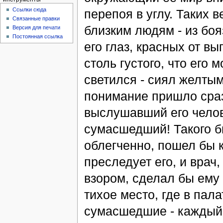
Ссылки сюда
перепоя в углу. Таких
Связанные правки
близким людям - из бо
Версия для печати
Постоянная ссылка
его глаз, красных от в
столь густого, что его
светился - сиял желты
понимание пришло сраз
выслушавший его челов
сумасшедший! Такого бы
облегченно, пошел бы к
преследует его, и вра
взором, сделал бы ему 
тихое место, где в пала
сумасшедшие - каждый 