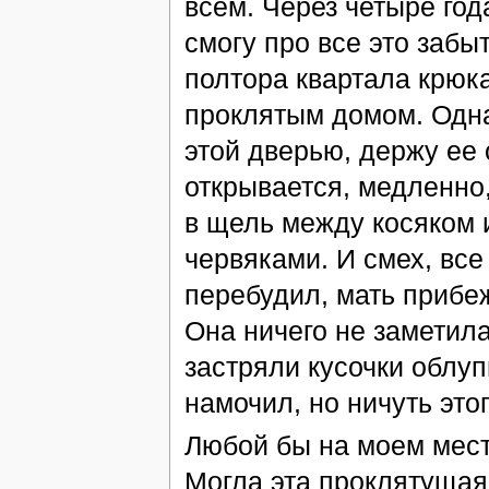
всем. Через четыре год
смогу про все это забы
полтора квартала крюк
проклятым домом. Од
этой дверью, держу ее 
открывается, медленно,
в щель между косяком и
червяками. И смех, все
перебудил, мать прибеж
Она ничего не заметила
застряли кусочки облуп
намочил, но ничуть это
Любой бы на моем месте
Могла эта проклятущая 