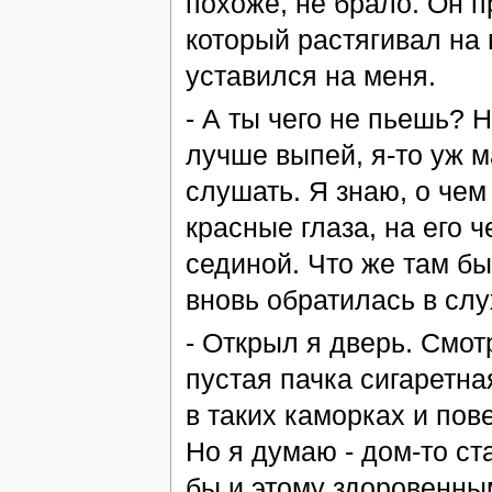
похоже, не брало. Он п
который растягивал на 
уставился на меня.
- А ты чего не пьешь? Н
лучше выпей, я-то уж м
слушать. Я знаю, о чем
красные глаза, на его 
сединой. Что же там б
вновь обратилась в слу
- Открыл я дверь. Смотр
пустая пачка сигаретна
в таких каморках и пов
Но я думаю - дом-то с
бы и этому здоровенным