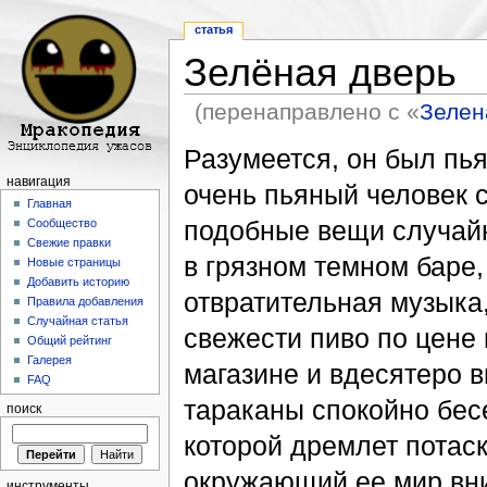
статья
Зелёная дверь
(перенаправлено с «
Зелен
Перейти к:
навигация
,
поиск
Разумеется, он был пья
навигация
очень пьяный человек 
Главная
подобные вещи случай
Сообщество
Свежие правки
в грязном темном баре,
Новые страницы
Добавить историю
отвратительная музыка
Правила добавления
Случайная статья
свежести пиво по цене 
Общий рейтинг
Галерея
магазине и вдесятеро в
FAQ
тараканы спокойно бесе
поиск
которой дремлет потас
окружающий ее мир вни
инструменты