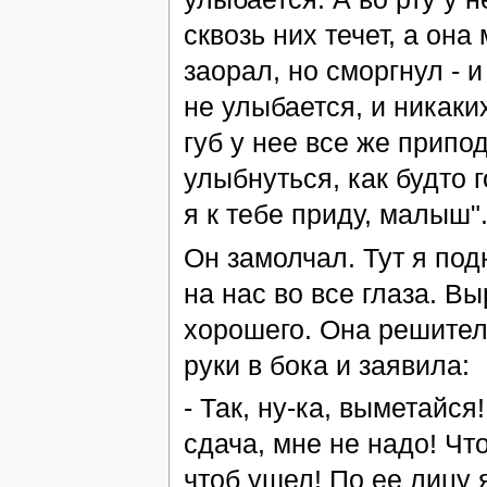
сквозь них течет, а она
заорал, но сморгнул - 
не улыбается, и никаких
губ у нее все же припо
улыбнуться, как будто 
я к тебе приду, малыш".
Он замолчал. Тут я под
на нас во все глаза. В
хорошего. Она решител
руки в бока и заявила:
- Так, ну-ка, выметайся
сдача, мне не надо! Чт
чтоб ушел! По ее лицу 