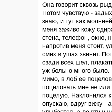
Она говорит сквозь рыд
Потом чувствую - задых
знаю, и тут как молнией
меня заживо кожу сдира
стена, телефон, окно, н
напротив меня стоит, у
смех в ушах звенит. По
сзади всех шел, плакат
уж больно много было. 
мимо, в лоб ее поцелов
поцеловать мне ее или н
поцелую. Наклонился к 
опускаю, вдруг вижу - а
улыбается. А во рту у н