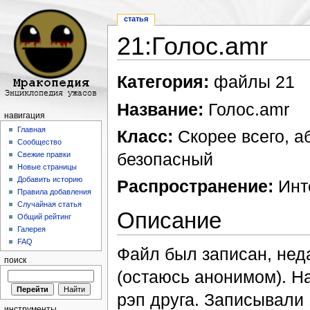
статья
21:Голос.amr
Перейти к:
навигация
,
поиск
Категория:
файлы 21
Название:
Голос.amr
навигация
Главная
Класс:
Скорее всего, а
Сообщество
безопасный
Свежие правки
Новые страницы
Добавить историю
Распространение:
Инте
Правила добавления
Случайная статья
Описание
Общий рейтинг
Галерея
FAQ
Файл был записан, неда
поиск
(остаюсь анонимом). На
рэп друга. Записывали 
инструменты